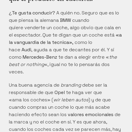
¿Te gusta conducir?
 A quién no. Seguro que es lo 
que piensa la alemana
 BMW 
cuando 
quiere venderte un coche, algo obvio que cala en 
el espectador. Que te digan que un coche está 
«a 
la vanguardia de la tecnica»,
 como lo 
hace 
Audi
, ayuda a que te decantes por él. Y si 
como 
Mercedes-Benz
 te dan a elegir entre «
the 
best or nothing
«, igual no te lo pensarás dos 
veces.
Una buena agencia de 
branding
 debe ser la 
responsable de que 
Opel 
te haga ver que 
«ama los coches» (
wir leben autos
) y de que 
cuando compras un coche lo que más acabe 
haciendo efecto sean los 
valores emocionales 
de 
la marca y no el coche en sí. Y es que ahora, 
cuando los coches cada vez se parecen más, hay 