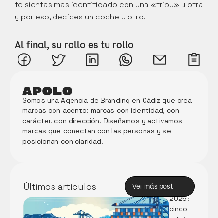
te sientas mas identificado con una «tribu» u otra 
y por eso, decides un coche u otro.
Al final, su rollo es tu rollo
Somos una Agencia de Branding en Cádiz que crea 
marcas con acento: marcas con identidad, con 
carácter, con dirección. Diseñamos y activamos 
marcas que conectan con las personas y se 
posicionan con claridad. 
Memori
a Anual 
de 
Innova
Últimos artículos
Ver más post
ción 
Ver más post
2025: 
cinco 
Partici