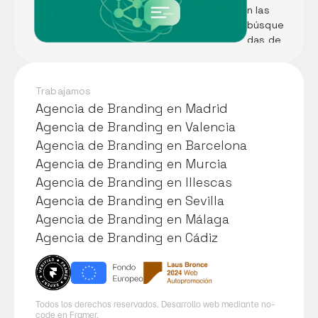
n las 
Pescad
búsque
ería A. 
das de 
Martín
tu 
negoci
o
Trabajamos
Agencia de Branding en Madrid
Agencia de Branding en Madrid
Agencia de Branding en Valencia
Agencia de Branding en Valencia
Agencia de Branding en Barcelona
Agencia de Branding en Barcelona
Agencia de Branding en Murcia
Agencia de Branding en Murcia
Agencia de Branding en Illescas
Agencia de Branding en Illescas
Agencia de Branding en Sevilla
Agencia de Branding en Sevilla
Agencia de Branding en Málaga
Agencia de Branding en Málaga
Agencia de Branding en Cádiz
Agencia de Branding en Cádiz
Todos los derechos reservados. Desarrollo web mediante no-
code en Framer.