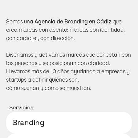
B
r
a
n
d
i
n
g
c
o
n
a
c
e
n
t
o
^
Somos una 
Agencia de Branding en Cádiz
 que 
crea marcas con acento: marcas con identidad, 
con carácter, con dirección. 
Diseñamos y activamos marcas que conectan con 
las personas y se posicionan con claridad. 
Llevamos más de 10 años ayudando a empresas y 
startups a definir quiénes son, 
cómo suenan y cómo se muestran. 
Servicios
Branding