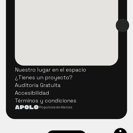
Nuestro lugar en el espacio
Nuestro lugar en el espacio
¿Tienes un proyecto?
¿Tienes un proyecto?
Auditoría Gratuita
Auditoría Gratuita
Accesibilidad
Accesibilidad
Términos y condiciones
Términos y condiciones
Propulsora de Marcas