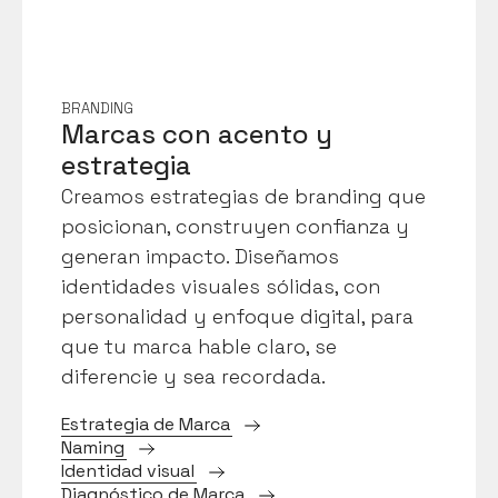
BRANDING
Marcas con acento y 
estrategia
Creamos estrategias de branding que 
posicionan, construyen confianza y 
generan impacto. Diseñamos 
identidades visuales sólidas, con 
personalidad y enfoque digital, para 
que tu marca hable claro, se 
diferencie y sea recordada.
E
s
t
r
a
t
e
g
i
a
d
e
M
a
r
c
a
N
a
m
i
n
g
I
d
e
n
t
i
d
a
d
v
i
s
u
a
l
D
i
a
g
n
ó
s
t
i
c
o
d
e
M
a
r
c
a