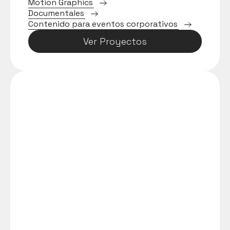
M
o
t
i
o
n
G
r
a
p
h
i
c
s
D
o
c
u
m
e
n
t
a
l
e
s
C
o
n
t
e
n
i
d
o
p
a
r
a
e
v
e
n
t
o
s
c
o
r
p
o
r
a
t
i
v
o
s
Ver Proyectos