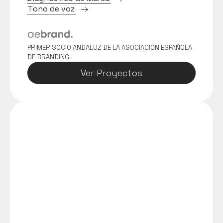
T
o
n
o
d
e
v
o
z
PRIMER SOCIO ANDALUZ DE LA ASOCIACIÓN ESPAÑOLA 
DE BRANDING.
Ver Proyectos