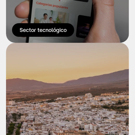
Saber más
Sector tecnológico
Las marcas territorio y las turísticas a 
veces se confunden, pero no son lo 
mismo. Tenemos la suerte de haber 
trabajo en ambos tipos de proyectos. 
Uno de ellos es probablemente el más 
ilusionante que hemos podido hacer 
hasta ahora: la marca territorio de 
nuestra comarca. Branding, spots, 
cartelería… Instituciones; bienvenidas.