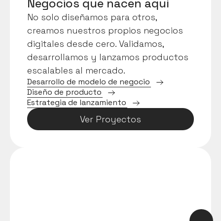
Negocios que nacen aquí
No solo diseñamos para otros, 
creamos nuestros propios negocios 
digitales desde cero. Validamos, 
desarrollamos y lanzamos productos 
escalables al mercado.
D
e
s
a
r
r
o
l
l
o
d
e
m
o
d
e
l
o
d
e
n
e
g
o
c
i
o
D
i
s
e
ñ
o
d
e
p
r
o
d
u
c
t
o
E
s
t
r
a
t
e
g
i
a
d
e
l
a
n
z
a
m
i
e
n
t
o
Ver Proyectos