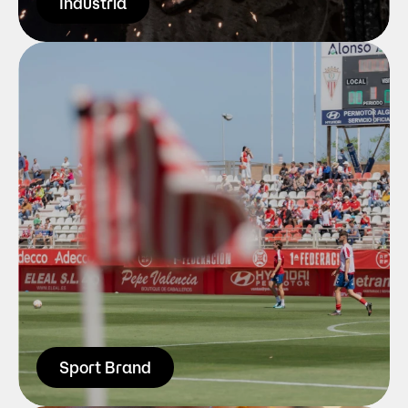
Saber más
Industria
No nos hemos tirado un triplazo con 
esto. Y es que somos la agencia de 
referencia de nuestra comarca en 
cuanto a comunicación deportiva. Los 
mayores goles los hemos metido en 
servicios de diseño y audiovisual, pero si 
quieres una nueva marca para tu equipo 
de curling decirte que no nos vas a pillar 
fuera de juego.
Saber más
Sport Brand