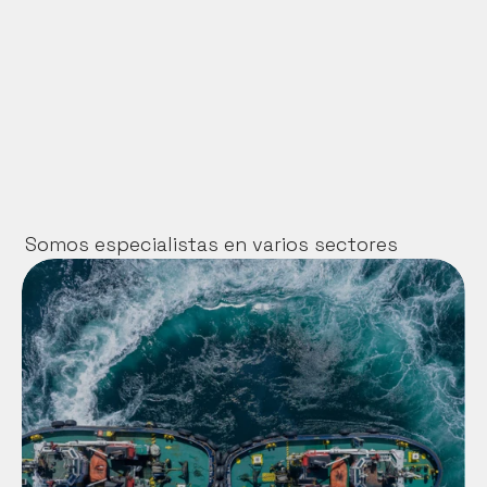
¿Podéis colaborar con mi equipo 
interno o con otros proveedores?
¿Para qué tipo de empresas tiene más 
sentido vuestro marketing?
Somos especialistas en varios sectores
Tenemos a tiro de piedra 2 mares 
distintos y uno de los puertos más 
punteros de Europa (el de Algeciras), lo 
raro hubiese sido no acabar haciéndonos 
expertos en esto. Entre nuestros clientes 
de los últimos años están algunas de las 
empresas más importantes del sector: 