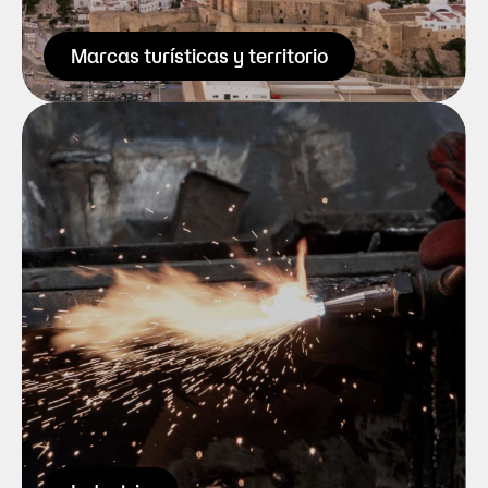
Saber más
Marcas turísticas y territorio
Cuando nos dijeron que teníamos chispa, 
seguramente estaban pensando en esto. 
Radiales, soldaduras, grúas y demás 
cosas super interesantes para los 
amantes de Discovery. Nuestro reto 
(pensamos que conseguido en la 
mayoría de casos) es humanizar y dar 
emoción a un sector donde las máquinas 
suelen tener mucho protagonismo.