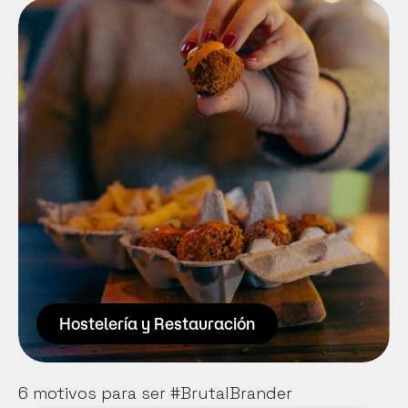
Cuando nos dijeron que teníamos chispa, 
seguramente estaban pensando en esto. 
Radiales, soldaduras, grúas y demás 
cosas super interesantes para los 
amantes de Discovery. Nuestro reto 
(pensamos que conseguido en la 
mayoría de casos) es humanizar y dar 
emoción a un sector donde las máquinas 
suelen tener mucho protagonismo.
Saber más
Hostelería y Restauración
6 motivos para ser #BrutalBrander