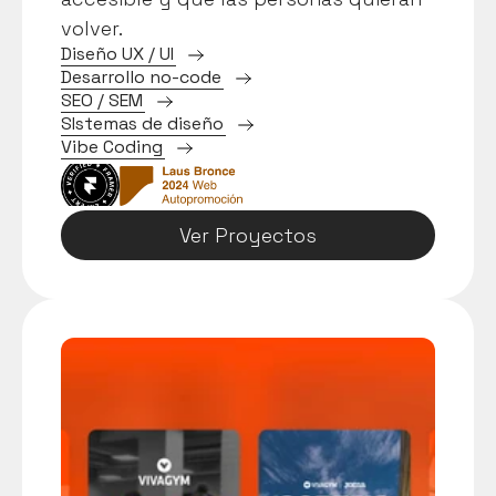
volver.
D
i
s
e
ñ
o
U
X
/
U
I
D
e
s
a
r
r
o
l
l
o
n
o
-
c
o
d
e
S
E
O
/
S
E
M
S
I
s
t
e
m
a
s
d
e
d
i
s
e
ñ
o
V
i
b
e
C
o
d
i
n
g
Ver Proyectos