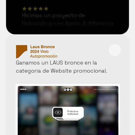
Hicimos un proyecto de 
Rebranding con Apolo. A diferencia 
de otras agencias que tratan a 
cada cliente como un número, 
trabar con Apolo fué muy fácil, 
salimos encantados con el trato 
Ganamos un LAUS bronce en la 
personalizado.
categoría de Website promocional. 
Raul de Frutos. Founder Viver 
Kombucha. Pyme nacional
Un acierto. Como siempre, ideas 
frescas e innovadoras. 
Paula Duran. Mkt Digital Assistence. 
FRS. Multinacional