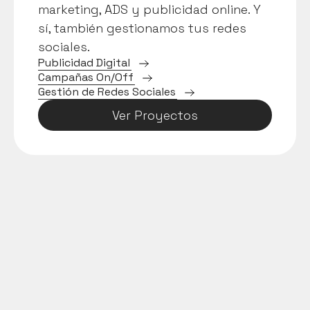
marketing, ADS y publicidad online. Y 
sí, también gestionamos tus redes 
sociales.
P
u
b
l
i
c
i
d
a
d
D
i
g
i
t
a
l
C
a
m
p
a
ñ
a
s
O
n
/
O
f
f
G
e
s
t
i
ó
n
d
e
R
e
d
e
s
S
o
c
i
a
l
e
s
Ver Proyectos