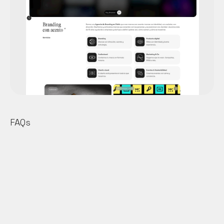
Grandes profesionales, creatividad 
sin límite ….

Energia positiva y pertenencia a 
un grupo de jóvenes talentos con 
FAQs
ganas de hacer cosas 
Marcos González. CEO Point 
Tendencias. Pyme nacional.
¿Branding y marketing digital son lo 
mismo?
No. Branding define quién eres, por qué 
existes y cómo suenas/te ves. Marketing 
digital es cómo lo activas para llegar a la 
gente, generar demanda y vender. Lo 