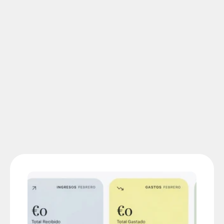
E
d
i
t
o
r
i
a
l
D
i
s
e
ñ
o
t
i
p
o
g
r
á
f
i
c
o
C
a
r
t
e
l
e
r
í
a
P
a
c
k
a
g
i
n
g
y
e
t
i
q
u
e
t
a
d
o
P
i
e
z
a
s
c
o
r
p
o
r
a
t
i
v
a
s
Ver Proyectos