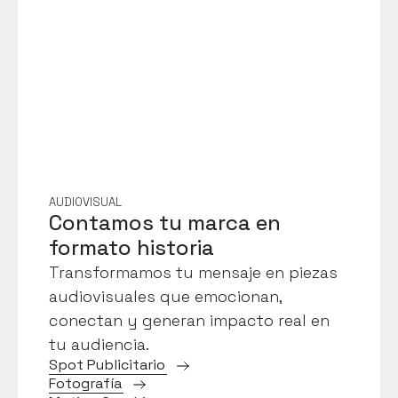
AUDIOVISUAL
Contamos tu marca en 
formato historia
Transformamos tu mensaje en piezas 
audiovisuales que emocionan, 
conectan y generan impacto real en 
tu audiencia.
S
p
o
t
P
u
b
l
i
c
i
t
a
r
i
o
F
o
t
o
g
r
a
f
í
a