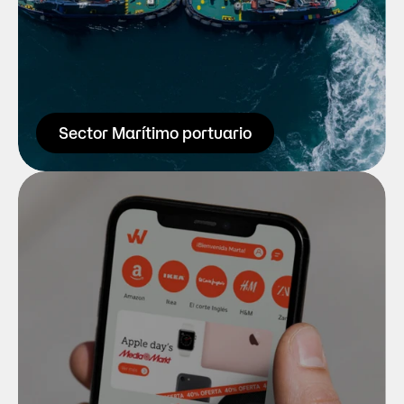
Navieras, multinacionales de bunkering o 
la APBA entre otras.
Saber más
Sector Marítimo portuario
Sector tecnológico es como un gran 
cajón desastre (¿o es de sastre?) donde 
lo mismo os podemos enseñar algún 
vídeo que hemos hecho para Cabify 
como los proyectos de branding para 
una ticketera online o un ecommerce. 
Pasa y te contamos más.