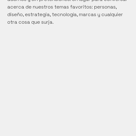
acerca de nuestros temas favoritos: personas, 
diseño, estrategia, tecnología, marcas y cualquier 
otra cosa que surja.
Memoria Anual de 
Innovación 2025: 
Partic
cinco ediciones 
Congr