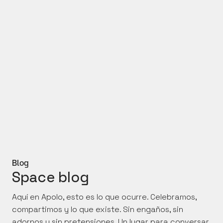
Pelikanor Selección
  Mejor 
ilustración aplicada en un envase
2024 
↗ 
Olizumos - Aceites guadalentín
Pelikanor Selección
  Mejor 
ilustración aplicada en una marca
2024 
↗ Campo de gibraltar: Marca 
territorial
Blog
Space blog
Aquí en Apolo, esto es lo que ocurre. Celebramos, 
compartimos y lo que existe. Sin engaños, sin 
adornos y sin pretensiones. Un lugar para conversar 