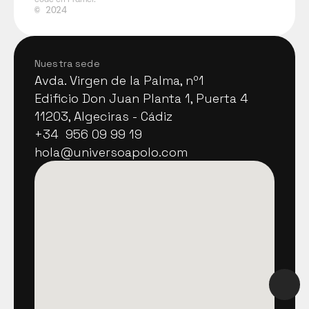
©
2024
Nuestra sede
Avda. Virgen de la Palma, nº1
Avda. Virgen de la Palma, nº1
Edificio Don Juan Planta 1, Puerta 4
Edificio Don Juan Planta 1, Puerta 4
11203, Algeciras - Cádiz
11203, Algeciras - Cádiz
+34  956 09 99 19
+34  956 09 99 19
hola@universoapolo.com
hola@universoapolo.com