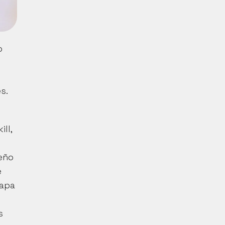
 
s. 
l, 
eño 
 
apa 
 