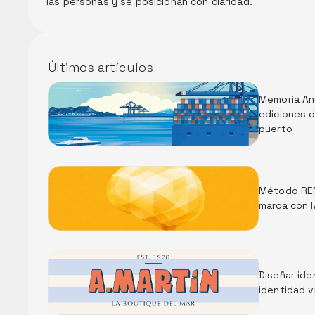
las personas y se posicionan con claridad. 
Últimos artículos
Memoria Anu
ediciones d
puerto
Método REM
marca con I
Diseñar iden
identidad v