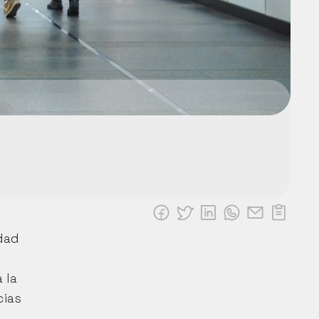
dad 
la 
ias 
 