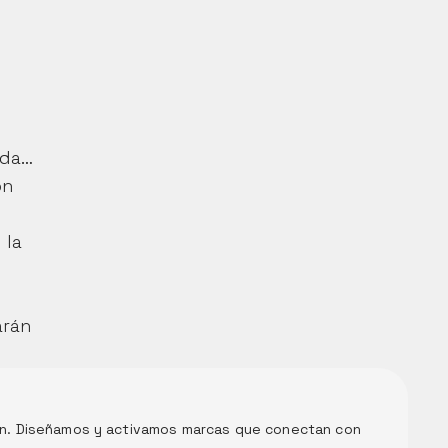
da… 
n 
la 
rán 
ón. Diseñamos y activamos marcas que conectan con 