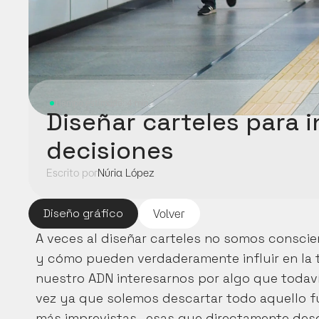
Tiempo estimado: 4 min.
Diseñar carteles para in
decisiones
Escrito por
Núria López
Diseño gráfico
Volver
A veces al diseñar carteles no somos conscien
y cómo pueden verdaderamente influir en la 
nuestro ADN interesarnos por algo que todaví
vez ya que solemos descartar todo aquello fu
más imprevistas -esas que directamente desc