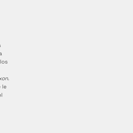
 
 
los 
xxon
. 
le 
l 