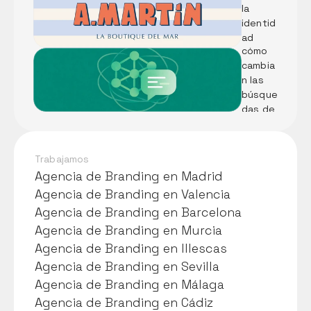
el alma
LLMs: 
la 
Qué 
identid
son y 
ad 
cómo 
visual 
cambia
de 
n las 
Pescad
búsque
ería A. 
das de 
Martín
tu 
negoci
o
Trabajamos
Agencia de Branding en Madrid
Agencia de Branding en Madrid
Agencia de Branding en Valencia
Agencia de Branding en Valencia
Agencia de Branding en Barcelona
Agencia de Branding en Barcelona
Agencia de Branding en Murcia
Agencia de Branding en Murcia
Agencia de Branding en Illescas
Agencia de Branding en Illescas
Agencia de Branding en Sevilla
Agencia de Branding en Sevilla
Agencia de Branding en Málaga
Agencia de Branding en Málaga
Agencia de Branding en Cádiz