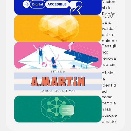
Nacion
Métod
futuro 
al de 
o 
del 
Diseño 
REMO 
puerto
Digital 
para 
Accesi
validar 
ble
Rebran
estrat
ding vs 
egia de 
Diseñar 
Restyli
marca 
identid
ng: 
con IA
ad 
renova
desde 
rse sin 
el 
perder 
oficio: 
el alma
LLMs: 
la 
Qué 
identid
son y 
ad 
cómo 
visual 
cambia
de 
n las 
Pescad
búsque
ería A. 
das de 
Martín
tu 