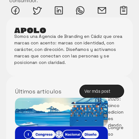
consumidor.
Somos una Agencia de Branding en Cádiz que crea 
marcas con acento: marcas con identidad, con 
carácter, con dirección. Diseñamos y activamos 
marcas que conectan con las personas y se 
posicionan con claridad. 
Memori
a Anual 
de 
Innova
Últimos artículos
Ver más post
ción 
Ver más post
2025: 
cinco 
Partici
edicion
pamos 
es 
en el I 
dando 
Congre
forma 
so 
al 