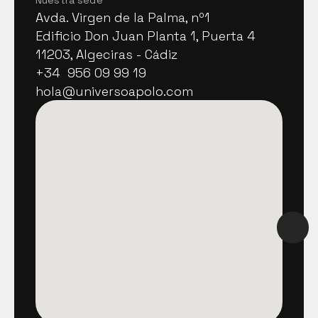
Nuestra sede
Avda. Virgen de la Palma, nº1
Avda. Virgen de la Palma, nº1
Edificio Don Juan Planta 1, Puerta 4
Edificio Don Juan Planta 1, Puerta 4
11203, Algeciras - Cádiz
11203, Algeciras - Cádiz
+34  956 09 99 19
+34  956 09 99 19
hola@universoapolo.com
hola@universoapolo.com