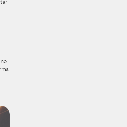
ar 
no 
rma 