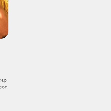
cap 
con 