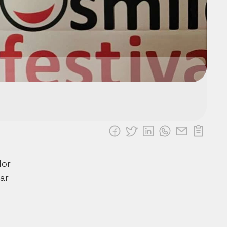
or 
r 