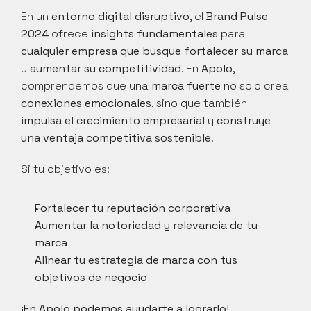
En un 
entorno digital disruptivo
, el 
Brand Pulse 
2024
 ofrece 
insights fundamentales
 para 
cualquier empresa que busque fortalecer su marca
y 
aumentar su competitividad
. En 
Apolo
, 
comprendemos que una 
marca fuerte
 no solo crea 
conexiones emocionales
, sino que también 
impulsa el crecimiento empresarial
 y 
construye 
una ventaja competitiva sostenible
.
Si tu objetivo es:
Fortalecer tu reputación corporativa
Aumentar la notoriedad y relevancia de tu 
marca
Alinear tu estrategia de marca con tus 
objetivos de negocio
¡En Apolo podemos ayudarte a lograrlo!