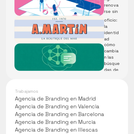
ad 
renova
desde 
rse sin 
el 
perder 
oficio: 
el alma
LLMs: 
la 
Qué 
identid
son y 
ad 
cómo 
visual 
cambia
de 
n las 
Pescad
búsque
ería A. 
das de 
Martín
tu 
negoci
o
Trabajamos
Agencia de Branding en Madrid
Agencia de Branding en Madrid
Agencia de Branding en Valencia
Agencia de Branding en Valencia
Agencia de Branding en Barcelona
Agencia de Branding en Barcelona
Agencia de Branding en Murcia
Agencia de Branding en Murcia
Agencia de Branding en Illescas