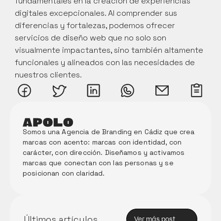
fundamentales en la creación de experiencias 
digitales excepcionales. Al comprender sus 
diferencias y fortalezas, podemos ofrecer 
servicios de diseño web que no solo son 
visualmente impactantes, sino también altamente 
funcionales y alineados con las necesidades de 
nuestros clientes.
Somos una Agencia de Branding en Cádiz que crea 
marcas con acento: marcas con identidad, con 
carácter, con dirección. Diseñamos y activamos 
marcas que conectan con las personas y se 
posicionan con claridad. 
Memori
a Anual 
de 
Innova
Últimos artículos
Ver más post
ción 