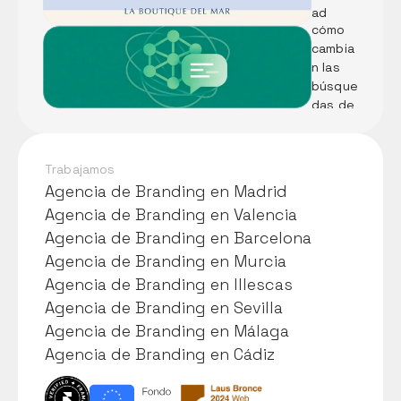
son y 
ad 
cómo 
visual 
cambia
de 
n las 
Pescad
búsque
ería A. 
das de 
Martín
tu 
negoci
o
Trabajamos
Agencia de Branding en Madrid
Agencia de Branding en Madrid
Agencia de Branding en Valencia
Agencia de Branding en Valencia
Agencia de Branding en Barcelona
Agencia de Branding en Barcelona
Agencia de Branding en Murcia
Agencia de Branding en Murcia
Agencia de Branding en Illescas
Agencia de Branding en Illescas
Agencia de Branding en Sevilla
Agencia de Branding en Sevilla
Agencia de Branding en Málaga
Agencia de Branding en Málaga
Agencia de Branding en Cádiz
Agencia de Branding en Cádiz