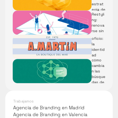
ble
Rebran
estrat
ding vs 
egia de 
Diseñar 
Restyli
marca 
identid
ng: 
con IA
ad 
renova
desde 
rse sin 
el 
perder 
oficio: 
el alma
LLMs: 
la 
Qué 
identid
son y 
ad 
cómo 
visual 
cambia
de 
n las 
Pescad
búsque
ería A. 
das de 
Martín
tu 
negoci
o
Trabajamos
Agencia de Branding en Madrid
Agencia de Branding en Madrid
Agencia de Branding en Valencia