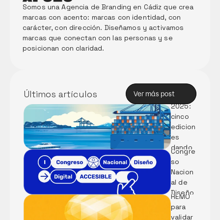
Somos una Agencia de Branding en Cádiz que crea 
marcas con acento: marcas con identidad, con 
carácter, con dirección. Diseñamos y activamos 
marcas que conectan con las personas y se 
posicionan con claridad. 
Memori
a Anual 
de 
Innova
Últimos artículos
Ver más post
ción 
Ver más post
2025: 
cinco 
Partici
edicion
pamos 
es 
en el I 
dando 
Congre
forma 
so 
al 
Nacion
Métod
futuro 
al de 
o 
del 
Diseño 
REMO 
puerto
Digital 
para 
Accesi
validar 