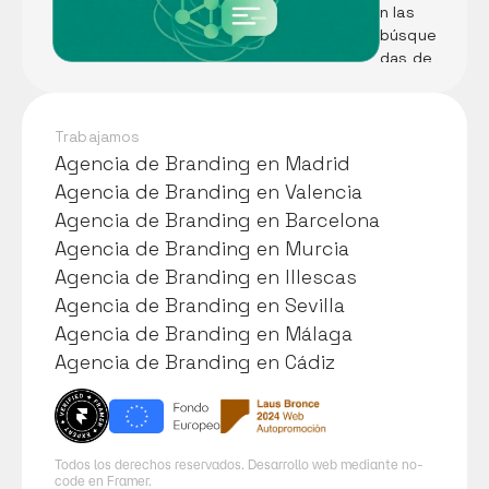
n las 
Pescad
búsque
ería A. 
das de 
Martín
tu 
negoci
o
Trabajamos
Agencia de Branding en Madrid
Agencia de Branding en Madrid
Agencia de Branding en Valencia
Agencia de Branding en Valencia
Agencia de Branding en Barcelona
Agencia de Branding en Barcelona
Agencia de Branding en Murcia
Agencia de Branding en Murcia
Agencia de Branding en Illescas
Agencia de Branding en Illescas
Agencia de Branding en Sevilla
Agencia de Branding en Sevilla
Agencia de Branding en Málaga
Agencia de Branding en Málaga
Agencia de Branding en Cádiz
Agencia de Branding en Cádiz
Todos los derechos reservados. Desarrollo web mediante no-
code en Framer.