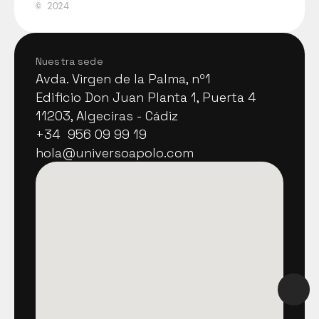
©
2024
Nuestra sede
Avda. Virgen de la Palma, nº1
Avda. Virgen de la Palma, nº1
Edificio Don Juan Planta 1, Puerta 4
Edificio Don Juan Planta 1, Puerta 4
11203, Algeciras - Cádiz
11203, Algeciras - Cádiz
+34  956 09 99 19
+34  956 09 99 19
hola@universoapolo.com
hola@universoapolo.com