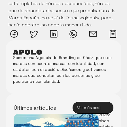
está repletos de héroes desconocidos, héroes 
que de abanderarlos seguro que propulsarían a la 
Marca España; no sé si de forma «global», pero, 
hacia adentro, no cabe la menor duda.
Somos una Agencia de Branding en Cádiz que crea 
marcas con acento: marcas con identidad, con 
carácter, con dirección. Diseñamos y activamos 
marcas que conectan con las personas y se 
posicionan con claridad. 
Memori
a Anual 
de 
Innova
Últimos artículos
Ver más post
ción 
Ver más post
2025: 
cinco 
Partici
edicion