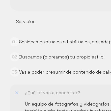
Servicios
Sesiones puntuales o habituales, nos ada
01
Buscamos (o creamos) tu propio estilo.
02
Vas a poder presumir de contenido de cal
03
¿Qué te vas a encontrar?
Un equipo de fotógrafos y videógrafos 
también disfrutarás y podrás involucra