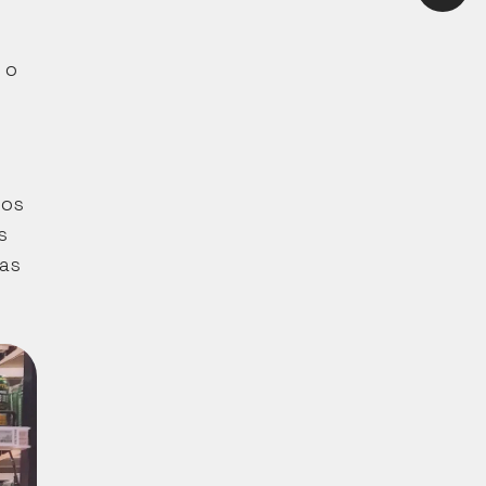
o 
os 
 
as 