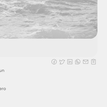
un 
ro 