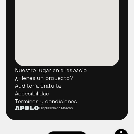
Nuestro lugar en el espacio
Nuestro lugar en el espacio
¿Tienes un proyecto?
¿Tienes un proyecto?
Auditoría Gratuita
Auditoría Gratuita
Accesibilidad
Accesibilidad
Términos y condiciones
Términos y condiciones
Propulsora de Marcas