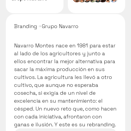
Branding 
Grupo Navarro
N
a
v
a
r
r
o
M
o
n
t
e
s
-> 
Navarro Montes nace en 1981 para estar 
al lado de los agricultores y junto a 
ellos encontrar la mejor alternativa para 
sacar la máxima producción en sus 
cultivos. La agricultura les llevó a otro 
cultivo, que aunque no esperaba 
cosecha, si exigía de un nivel de 
excelencia en su mantenimiento: el 
césped. Un nuevo reto que, como hacen 
con cada iniciativa, afrontaron con 
ganas e ilusión. Y este es su rebranding.