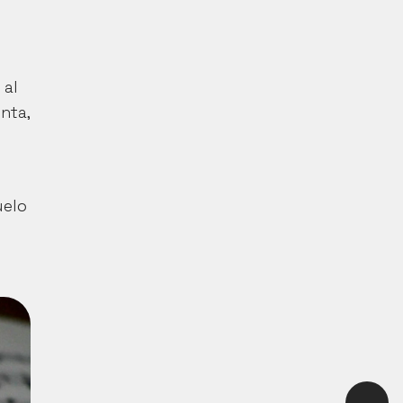
al 
fin y al cabo, todas las personas aquí presentes la escuchan. Y ahora quisiera hacerte una pregunta, 
elo 