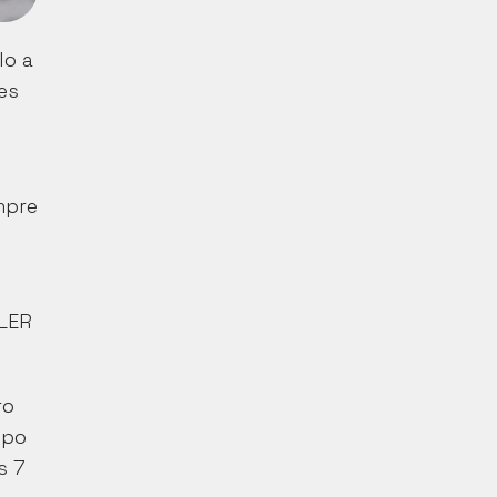
o a 
s 
pre 
LER 
o 
po 
 7 