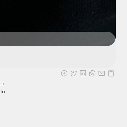
s 
lo 