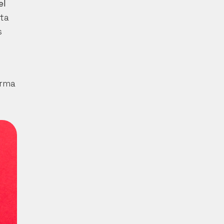
l 
ta 
 
rma 