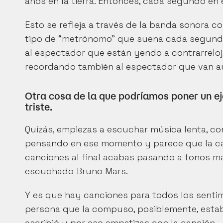
años en la tierra. Entonces, cada segundo en 
Esto se refleja a través de la banda sonora c
tipo de “metrónomo” que suena cada segundo 
al espectador que están yendo a contrarreloj,
recordando también al espectador que van 
Otra cosa de la que podríamos poner un e
triste.
Quizás, empiezas a escuchar música lenta, con
pensando en ese momento y parece que la can
canciones al final acabas pasando a tonos ma
escuchado Bruno Mars.
Y es que hay canciones para todos los sentim
persona que la compuso, posiblemente, estab
escribió y por eso empatizas con la canción.