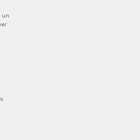
 un 
er 
s 