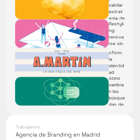
Accesi
validar 
ble
Rebran
estrat
ding vs 
egia de 
Diseñar 
Restyli
marca 
identid
ng: 
con IA
ad 
renova
desde 
rse sin 
el 
perder 
oficio: 
el alma
LLMs: 
la 
Qué 
identid
son y 
ad 
cómo 
visual 
cambia
de 
n las 
Pescad
búsque
ería A. 
das de 
Martín
tu 
negoci
o
Trabajamos
Agencia de Branding en Madrid