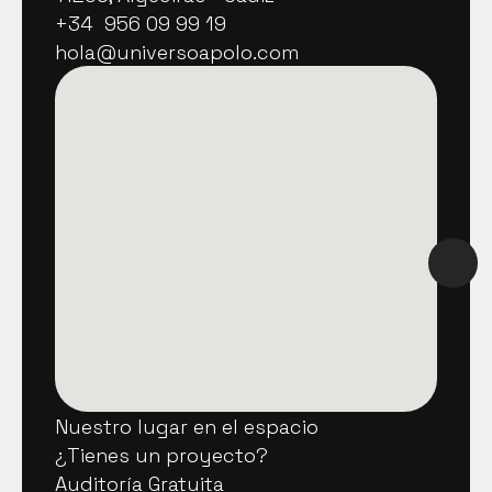
11203, Algeciras - Cádiz
+34  956 09 99 19
+34  956 09 99 19
hola@universoapolo.com
hola@universoapolo.com
Nuestro lugar en el espacio
Nuestro lugar en el espacio
¿Tienes un proyecto?
¿Tienes un proyecto?
Auditoría Gratuita