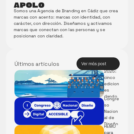
Somos una Agencia de Branding en Cádiz que crea 
marcas con acento: marcas con identidad, con 
carácter, con dirección. Diseñamos y activamos 
marcas que conectan con las personas y se 
posicionan con claridad. 
Memori
a Anual 
de 
Innova
Últimos artículos
Ver más post
ción 
Ver más post
2025: 
cinco 
Partici
edicion
pamos 
es 
en el I 
dando 
Congre
forma 
so 
al 
Nacion
Métod
futuro 
al de 
o 
del 
Diseño 
REMO 
puerto
Digital 
para 