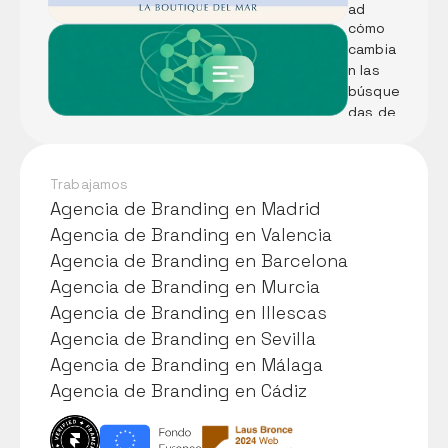
son y 
ad 
cómo 
visual 
cambia
de 
n las 
Pescad
búsque
ería A. 
das de 
Martín
tu 
negoci
o
Trabajamos
Agencia de Branding en Madrid
Agencia de Branding en Madrid
Agencia de Branding en Valencia
Agencia de Branding en Valencia
Agencia de Branding en Barcelona
Agencia de Branding en Barcelona
Agencia de Branding en Murcia
Agencia de Branding en Murcia
Agencia de Branding en Illescas
Agencia de Branding en Illescas
Agencia de Branding en Sevilla
Agencia de Branding en Sevilla
Agencia de Branding en Málaga
Agencia de Branding en Málaga
Agencia de Branding en Cádiz
Agencia de Branding en Cádiz