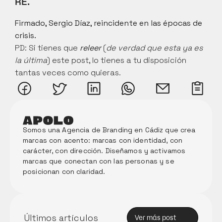
RE.
Firmado, Sergio Díaz, reincidente en las épocas de 
crisis.
PD: Si tienes que 
releer
 (
de verdad que esta ya es 
la última
) este post, lo tienes a tu disposición 
tantas veces como quieras.
Somos una Agencia de Branding en Cádiz que crea 
marcas con acento: marcas con identidad, con 
carácter, con dirección. Diseñamos y activamos 
marcas que conectan con las personas y se 
posicionan con claridad. 
Memori
a Anual 
de 
Innova
Últimos artículos
Ver más post
ción 