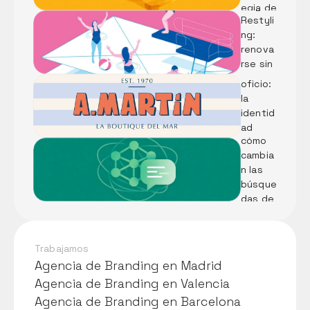
ding vs 
egia de 
Diseñar 
Restyli
marca 
identid
ng: 
con IA
ad 
renova
desde 
rse sin 
el 
perder 
oficio: 
el alma
LLMs: 
la 
Qué 
identid
son y 
ad 
cómo 
visual 
cambia
de 
n las 
Pescad
búsque
ería A. 
das de 
Martín
tu 
negoci
o
Trabajamos
Agencia de Branding en Madrid
Agencia de Branding en Madrid
Agencia de Branding en Valencia
Agencia de Branding en Valencia
Agencia de Branding en Barcelona