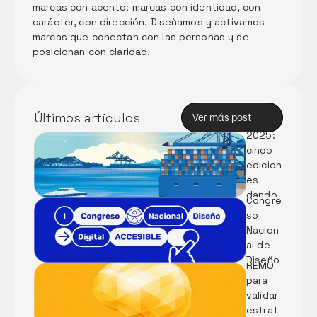
marcas con acento: marcas con identidad, con 
carácter, con dirección. Diseñamos y activamos 
marcas que conectan con las personas y se 
posicionan con claridad. 
Memori
a Anual 
de 
Innova
Últimos artículos
Ver más post
ción 
Ver más post
2025: 
cinco 
Partici
edicion
pamos 
es 
en el I 
dando 
Congre
forma 
so 
al 
Nacion
Métod
futuro 
al de 
o 
del 
Diseño 
REMO 
puerto
Digital 
para 
Accesi
validar 
ble
Rebran
estrat