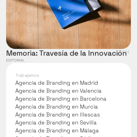
Memoria: Travesía de la Innovación
2024
EDITORIAL
Trabajamos
Agencia de Branding en Madrid
Agencia de Branding en Madrid
Agencia de Branding en Valencia
Agencia de Branding en Valencia
Agencia de Branding en Barcelona
Agencia de Branding en Barcelona
Agencia de Branding en Murcia
Agencia de Branding en Murcia
Agencia de Branding en Illescas
Agencia de Branding en Illescas
Agencia de Branding en Sevilla
Agencia de Branding en Sevilla
Agencia de Branding en Málaga