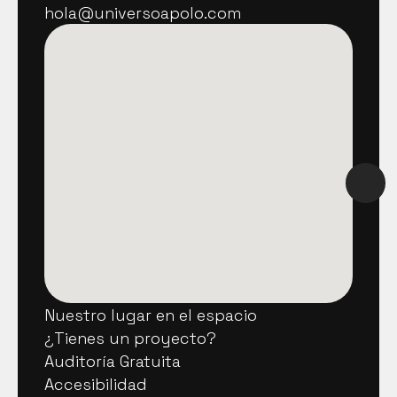
+34  956 09 99 19
hola@universoapolo.com
hola@universoapolo.com
Nuestro lugar en el espacio
Nuestro lugar en el espacio
¿Tienes un proyecto?
¿Tienes un proyecto?
Auditoría Gratuita
Auditoría Gratuita
Accesibilidad