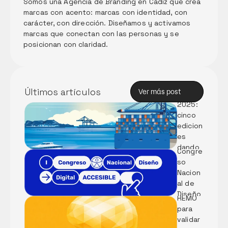
Somos una Agencia de Branding en Cádiz que crea 
marcas con acento: marcas con identidad, con 
carácter, con dirección. Diseñamos y activamos 
marcas que conectan con las personas y se 
posicionan con claridad. 
Memori
a Anual 
de 
Innova
Últimos artículos
Ver más post
ción 
Ver más post
2025: 
cinco 
Partici
edicion
pamos 
es 
en el I 
dando 
Congre
forma 
so 
al 
Nacion
Métod
futuro 
al de 
o 
del 
Diseño 
REMO 
puerto
Digital 
para 
Accesi
validar 
ble