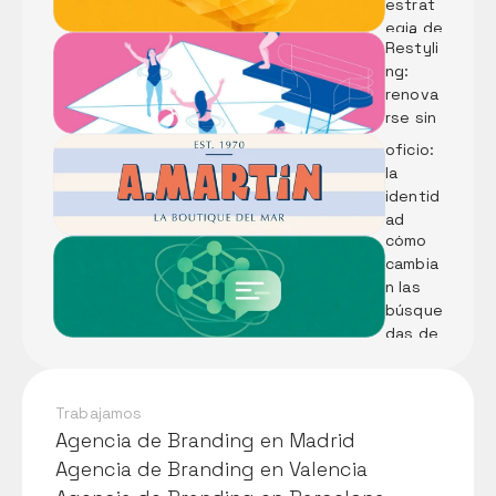
Rebran
estrat
ding vs 
egia de 
Diseñar 
Restyli
marca 
identid
ng: 
con IA
ad 
renova
desde 
rse sin 
el 
perder 
oficio: 
el alma
LLMs: 
la 
Qué 
identid
son y 
ad 
cómo 
visual 
cambia
de 
n las 
Pescad
búsque
ería A. 
das de 
Martín
tu 
negoci
o
Trabajamos
Agencia de Branding en Madrid
Agencia de Branding en Madrid
Agencia de Branding en Valencia
Agencia de Branding en Valencia