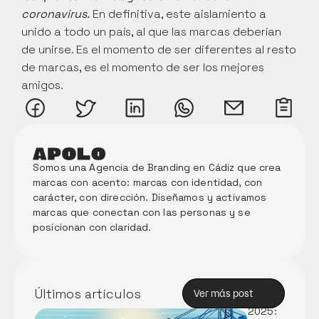
coronavirus.
 En definitiva, este aislamiento a 
unido a todo un país, al que las marcas deberían 
de unirse. Es el momento de ser diferentes al resto 
de marcas, es el momento de ser los mejores 
amigos. 
Somos una Agencia de Branding en Cádiz que crea 
marcas con acento: marcas con identidad, con 
carácter, con dirección. Diseñamos y activamos 
marcas que conectan con las personas y se 
posicionan con claridad. 
Memori
a Anual 
de 
Innova
Últimos artículos
Ver más post
ción 
Ver más post
2025: 