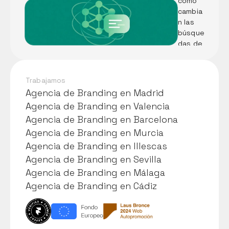
cómo 
visual 
cambia
de 
n las 
Pescad
búsque
ería A. 
das de 
Martín
tu 
negoci
o
Trabajamos
Agencia de Branding en Madrid
Agencia de Branding en Madrid
Agencia de Branding en Valencia
Agencia de Branding en Valencia
Agencia de Branding en Barcelona
Agencia de Branding en Barcelona
Agencia de Branding en Murcia
Agencia de Branding en Murcia
Agencia de Branding en Illescas
Agencia de Branding en Illescas
Agencia de Branding en Sevilla
Agencia de Branding en Sevilla
Agencia de Branding en Málaga
Agencia de Branding en Málaga
Agencia de Branding en Cádiz
Agencia de Branding en Cádiz