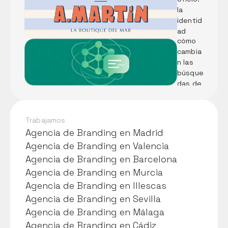
el alma
LLMs: 
la 
Qué 
identid
son y 
ad 
cómo 
visual 
cambia
de 
n las 
Pescad
búsque
ería A. 
das de 
Martín
tu 
negoci
o
Trabajamos
Agencia de Branding en Madrid
Agencia de Branding en Madrid
Agencia de Branding en Valencia
Agencia de Branding en Valencia
Agencia de Branding en Barcelona
Agencia de Branding en Barcelona
Agencia de Branding en Murcia
Agencia de Branding en Murcia
Agencia de Branding en Illescas
Agencia de Branding en Illescas
Agencia de Branding en Sevilla
Agencia de Branding en Sevilla
Agencia de Branding en Málaga
Agencia de Branding en Málaga
Agencia de Branding en Cádiz