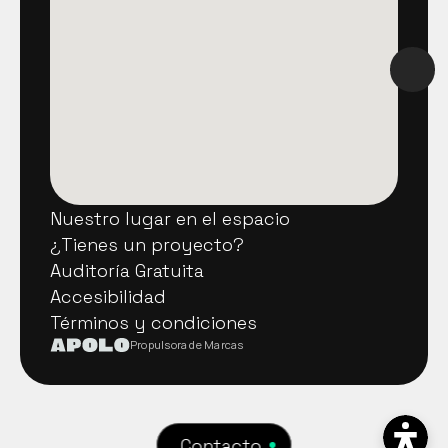
Nuestro lugar en el espacio
Nuestro lugar en el espacio
¿Tienes un proyecto?
¿Tienes un proyecto?
Auditoría Gratuita
Auditoría Gratuita
Accesibilidad
Accesibilidad
Términos y condiciones
Términos y condiciones
Propulsora de Marcas
Contacto