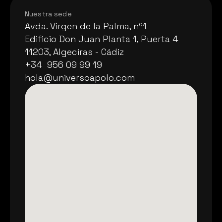
Nuestra sede
Avda. Virgen de la Palma, nº1
Avda. Virgen de la Palma, nº1
Edificio Don Juan Planta 1, Puerta 4
Edificio Don Juan Planta 1, Puerta 4
11203, Algeciras - Cádiz
11203, Algeciras - Cádiz
+34  956 09 99 19
+34  956 09 99 19
hola@universoapolo.com
hola@universoapolo.com