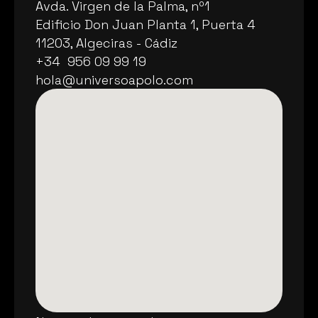
Avda. Virgen de la Palma, nº1
Avda. Virgen de la Palma, nº1
Edificio Don Juan Planta 1, Puerta 4
Edificio Don Juan Planta 1, Puerta 4
11203, Algeciras - Cádiz
11203, Algeciras - Cádiz
+34  956 09 99 19
+34  956 09 99 19
hola@universoapolo.com
hola@universoapolo.com