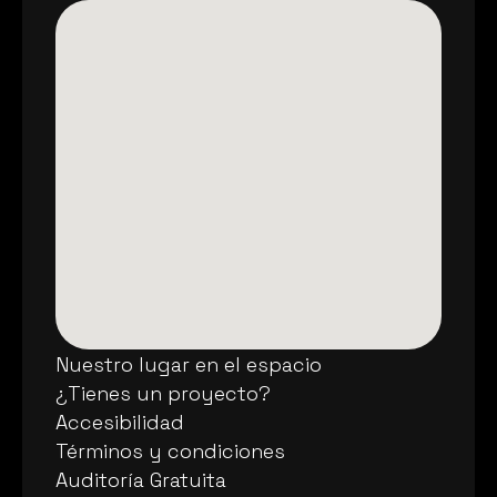
hola@universoapolo.com
Nuestro lugar en el espacio
Nuestro lugar en el espacio
¿Tienes un proyecto?
¿Tienes un proyecto?
Accesibilidad
Accesibilidad
Términos y condiciones
Términos y condiciones
Auditoría Gratuita