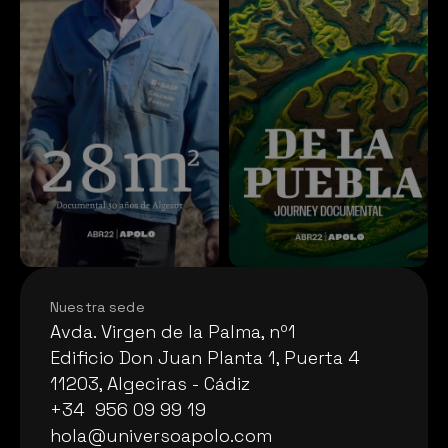
Nuestra sede
Avda. Virgen de la Palma, nº1
Avda. Virgen de la Palma, nº1
Edificio Don Juan Planta 1, Puerta 4
Edificio Don Juan Planta 1, Puerta 4
11203, Algeciras - Cádiz
11203, Algeciras - Cádiz
+34  956 09 99 19
+34  956 09 99 19
hola@universoapolo.com