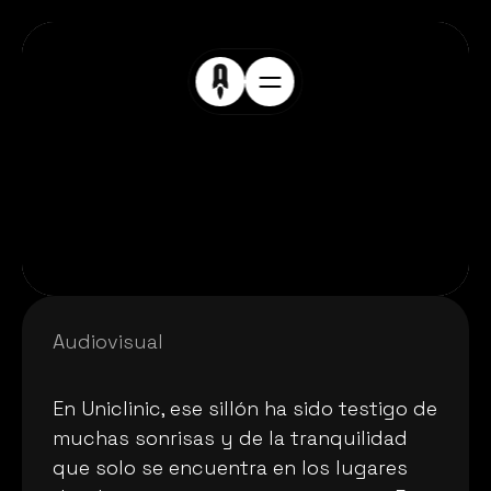
Audiovisual 
S
o
n
r
i
e
n
d
o
d
e
c
o
r
a
z
ó
n
En Uniclinic, ese sillón ha sido testigo de 
muchas sonrisas y de la tranquilidad 
que solo se encuentra en los lugares 