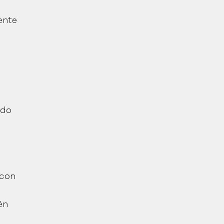
nte 
do 
con 
n 