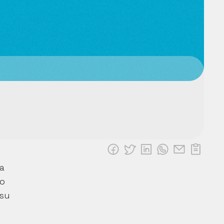
 
o 
su 